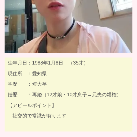
生年月日：1988年1月8日 （35才）
現住所 ：愛知県
学歴 ：短大卒
婚歴 ：再婚（12才娘・10才息子→元夫の親権）
【アピールポイント】
社交的で常識が有ります