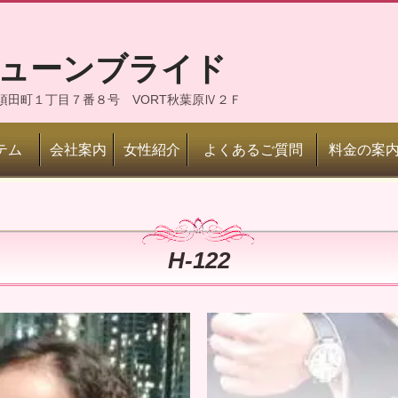
ジューンブライド
神田須田町１丁目７番８号 VORT秋葉原Ⅳ２Ｆ
テム
会社案内
女性紹介
よくあるご質問
料金の案
H-122