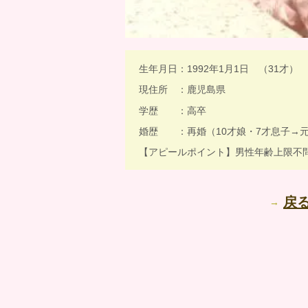
生年月日：1992年1月1日 （31才）
現住所 ：鹿児島県
学歴 ：高卒
婚歴 ：再婚（10才娘・7才息子→
【アピールポイント】男性年齢上限不
戻