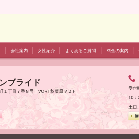
会社案内
女性紹介
よくあるご質問
料金の案内
ーンブライド
受付
田町１丁目７番８号 VORT秋葉原Ⅳ２Ｆ
10：
土日
ら
無