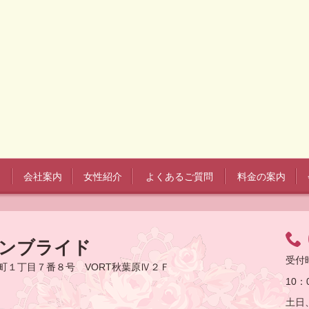
会社案内
女性紹介
よくあるご質問
料金の案内
ーンブライド
受付
田町１丁目７番８号 VORT秋葉原Ⅳ２Ｆ
10：
土日