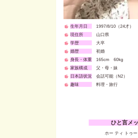
生年月日
1997/8/10（24才）
現住所
山口県
学歴
大卒
婚歴
初婚
身長・体重
165cm 60kg
家族構成
父・母・妹
日本語状況
会話可能（N2）
趣味
料理・旅行
ひと言メ
ホー ティ トゥー