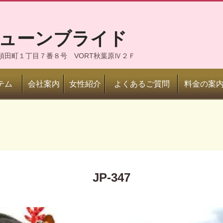
ジューンブライド
神田須田町１丁目７番８号 VORT秋葉原Ⅳ２Ｆ
テム
会社案内
女性紹介
よくあるご質問
料金の案
JP-347