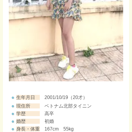
生年月日
2001/10/19（20才）
現住所
ベトナム北部タイニン
学歴
高卒
婚歴
初婚
身長・体重
167cm 55kg