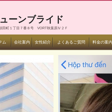
ジューンブライド
神田須田町１丁目７番８号 VORT秋葉原Ⅳ２Ｆ
テム
会社案内
女性紹介
よくあるご質問
料金の案