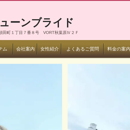
ジューンブライド
神田須田町１丁目７番８号 VORT秋葉原Ⅳ２Ｆ
テム
会社案内
女性紹介
よくあるご質問
料金の案