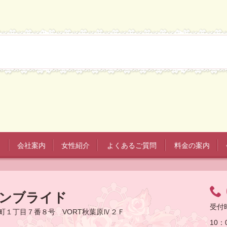
会社案内
女性紹介
よくあるご質問
料金の案内
ーンブライド
受付
田町１丁目７番８号 VORT秋葉原Ⅳ２Ｆ
10：