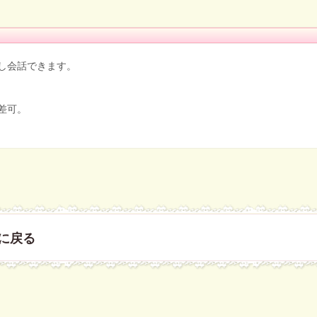
会話できます。
差可。
に戻る