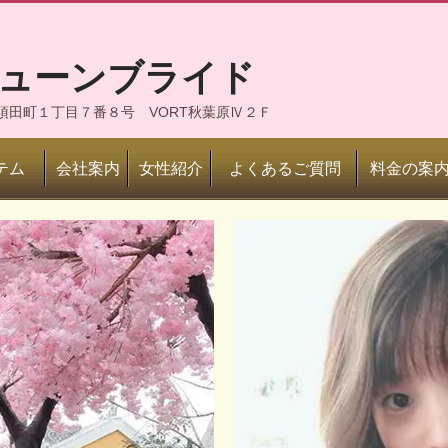
ジューンブライド
神田須田町１丁目７番８号 VORT秋葉原Ⅳ２Ｆ
テム
会社案内
女性紹介
よくあるご質問
料金の案