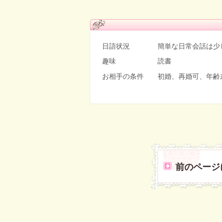
日語状況 簡単な日常会話は少し
趣味 読書
お相手の条件 初婚、再婚可、年齢
前のページ