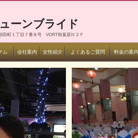
ジューンブライド
神田須田町１丁目７番８号 VORT秋葉原Ⅳ２Ｆ
テム
会社案内
女性紹介
よくあるご質問
料金の案