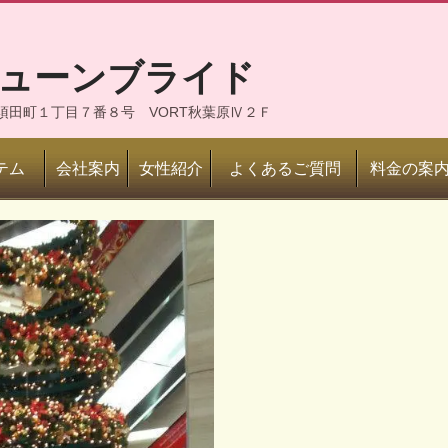
ジューンブライド
神田須田町１丁目７番８号 VORT秋葉原Ⅳ２Ｆ
テム
会社案内
女性紹介
よくあるご質問
料金の案