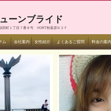
ジューンブライド
神田須田町１丁目７番８号 VORT秋葉原Ⅳ２Ｆ
テム
会社案内
女性紹介
よくあるご質問
料金の案